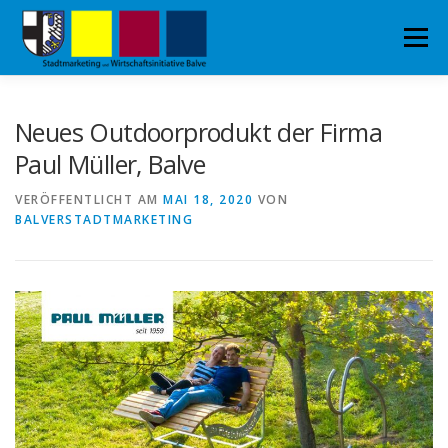
Zum Inhalt springen
Menü
STARTSEITE
AKTUELLES
DAS SIND WIR
Neues Outdoorprodukt der Firma
Paul Müller, Balve
PARTNER
MAMMUT-SHOP
DATENSCHUTZ
VERÖFFENTLICHT AM
MAI 18, 2020
VON
BALVERSTADTMARKETING